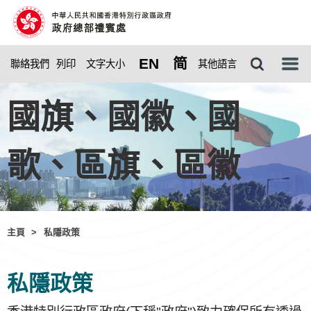
EN
简
聯絡我們
列印
其他語言
文字大小
選
單
國旗、國徽、國
歌、區旗、區徽
主頁
>
私隱政策
私隱政策