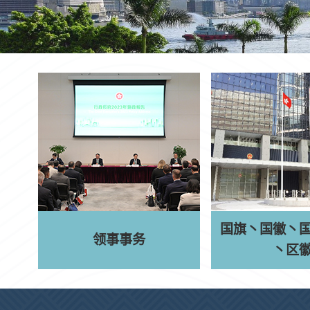
国旗
丶
国徽
丶
领事事务
丶
区