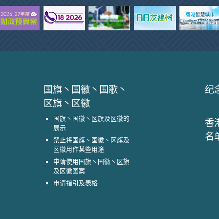
国旗丶国徽丶国歌丶
纪
区旗丶区徽
国旗丶国徽丶区旗及区徽的
香
展示
名
禁止将国旗丶国徽丶区旗及
区徽用作某些用途
申请使用国旗丶国徽丶区旗
及区徽图案
申请指引及表格