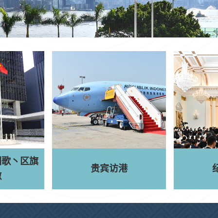
国歌
丶
区旗
贵宾访港
徽