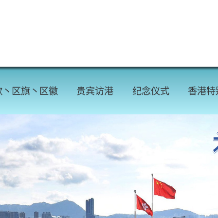
歌丶区旗丶区徽
贵宾访港
纪念仪式
香港特